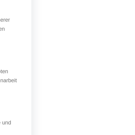
erer
en
oten
narbeit
e und