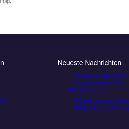
folg.
en
Neueste Nachrichten
Von lokal zu global: Eine
Erfolgsgeschichte der
Marktexpansion
men
10 Dinge, die erfolgreich
Mompreneurs anders m