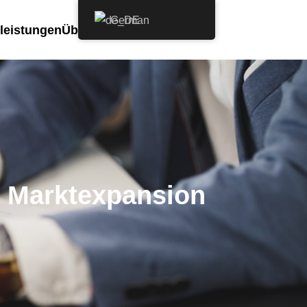
German
leistungen
Über uns
FAQ
Kontakt
Freier Berater
er Marktexpansion