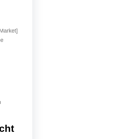
Market]
ie
n
cht