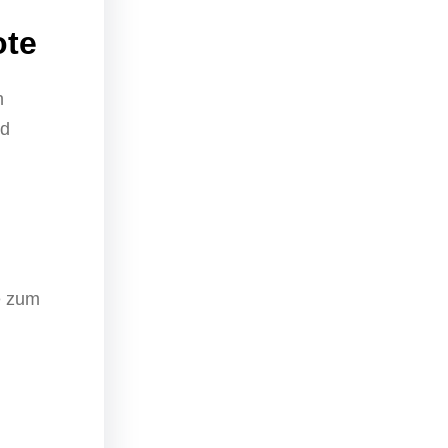
ote
n
nd
e zum