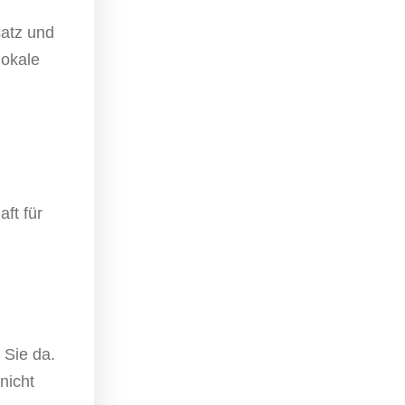
satz und
lokale
ft für
 Sie da.
nicht