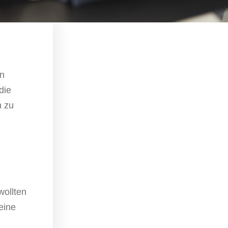
in
die
n zu
wollten
eine